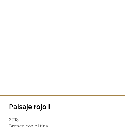
Paisaje rojo I
2018
bronce con pátina