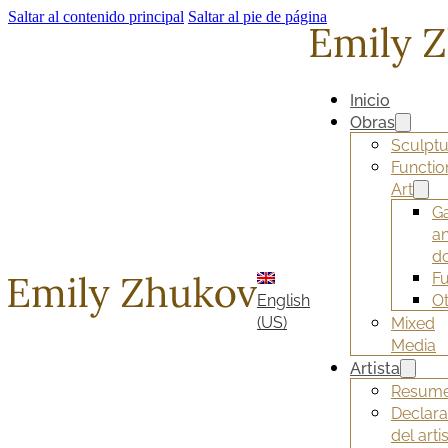
Saltar al contenido principal
Saltar al pie de página
Inicio
Obras
Sculptu
Functio
Art
G
a
d
Fu
English
O
(US)
Mixed
Media
Artista
Resum
Declara
del arti