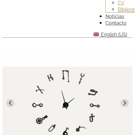
CV
Bibliogr
Noticias
Contacto
English (US)