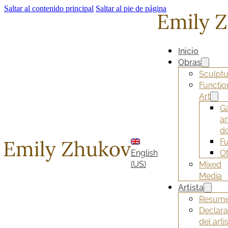
Saltar al contenido principal
Saltar al pie de página
Inicio
Obras
Sculptu
Functio
Art
G
a
d
Fu
English
O
(US)
Mixed
Media
Artista
Resum
Declara
del arti