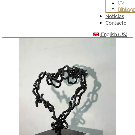
CV
Bibliogr
Noticias
Contacto
English (US)