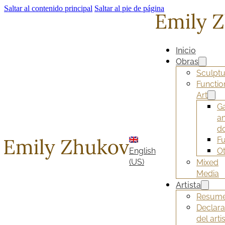
Saltar al contenido principal
Saltar al pie de página
Inicio
Obras
Sculptu
Functio
Art
G
a
d
Fu
English
O
(US)
Mixed
Media
Artista
Resum
Declara
del arti