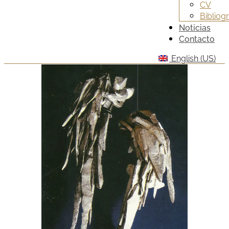
CV
Bibliogr
Noticias
Contacto
English (US)