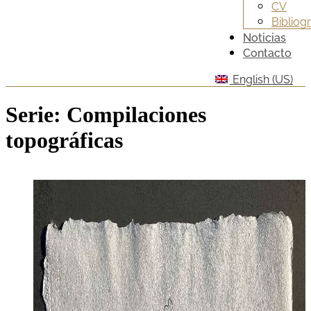
CV
Bibliogr
Noticias
Contacto
English (US)
Serie:
Compilaciones
topográficas