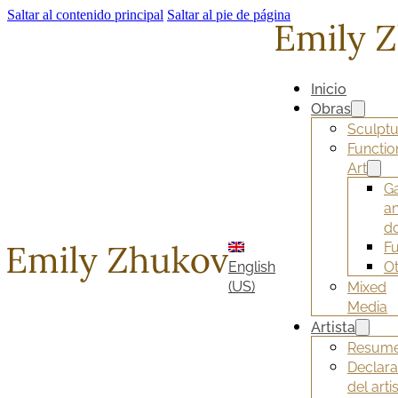
Saltar al contenido principal
Saltar al pie de página
Inicio
Obras
Sculptu
Functio
Art
G
a
d
Fu
English
O
(US)
Mixed
Media
Artista
Resum
Declara
del arti