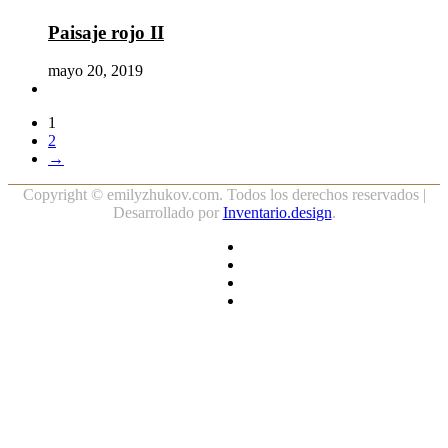
Paisaje rojo II
mayo 20, 2019
1
2
→
Copyright ©
emilyzhukov.com. Todos los derechos reservados |
Desarrollado por
Inventario.design
.